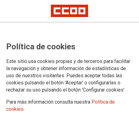
¿Vas a opositar al Cuerpo de
Política de cookies
Maestros/as 2026 en CLM?
Prepárate con CCOO
Este sitio usa cookies propias y de terceros para facilitar
la navegación y obtener información de estadísticas de
Celebramos charlas informativas sobre la preparación
uso de nuestros visitantes. Puedes aceptar todas las
cookies pulsando el botón 'Aceptar' o configurarlas o
09/09/2025.
rechazar su uso pulsando el botón 'Configurar cookies'
Para más información consulta nuestra
Política de
cookies