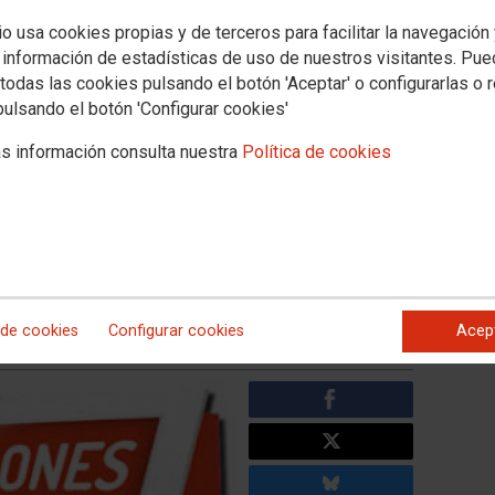
Territorios
Servicios
io usa cookies propias y de terceros para facilitar la navegación
 y Concertada
Universidad
Formacion
Empleo
Salud Laboral
Mujer e Igual
 información de estadísticas de uso de nuestros visitantes. Pu
todas las cookies pulsando el botón 'Aceptar' o configurarlas o 
pulsando el botón 'Configurar cookies'
icios Equipos de Atención
s información consulta nuestra
Política de cookies
ria y Domiciliaria (EAEHD) y
n Educativa en Centros de
s (EAECRM), curso 2025/2026
 de cookies
Configurar cookies
Acep