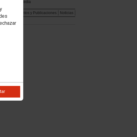
Multimedia
 y
dad
Documentos y Publicaciones
Noticias
edes
rechazar
tar