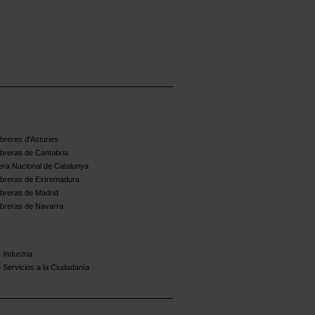
reres d'Asturies
breras de Cantabria
ra Nacional de Catalunya
breras de Extremadura
breras de Madrid
breras de Navarra
 Industria
 Servicios a la Ciudadanía