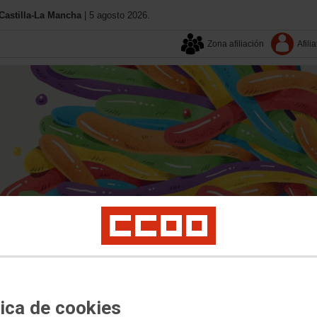
astilla-La Mancha
| 5 agosto 2026.
Zona afiliación
Afilia
tica de cookies
Aquí estamos
Contacta