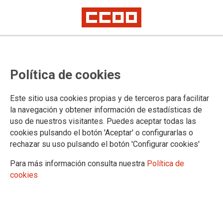
PERSONAL LABORAL: Adjudicación
Política de cookies
de Destinos Turno Discapacidad
Intelectual de Personal de
Este sitio usa cookies propias y de terceros para facilitar
Limpieza y Servicios Domésticos
la navegación y obtener información de estadísticas de
uso de nuestros visitantes. Puedes aceptar todas las
(PLSD)
cookies pulsando el botón 'Aceptar' o configurarlas o
rechazar su uso pulsando el botón 'Configurar cookies'
Para más información consulta nuestra
Política de
17/09/2024.
cookies